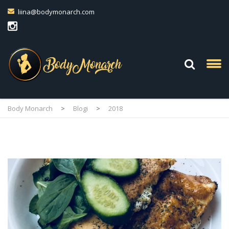
liina@bodymonarch.com
Body Monarch
>
Blogi
>
2018