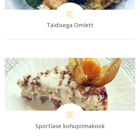
Täidisega Omlett
Sportlase kohupiimakook