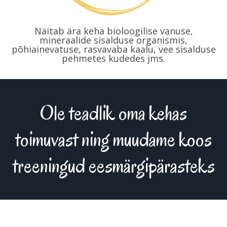
Näitab ära keha bioloogilise vanuse,
mineraalide sisalduse organismis,
põhiainevatuse, rasvavaba kaalu, vee sisalduse
pehmetes kudedes jms.
Ole teadlik oma kehas
toimuvast ning muudame koos
treeningud eesmärgipärasteks