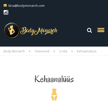
liina@bodymonarch.com
Body Monarch
>
Teenused
>
2 rida
>
Kehaanalüüs
Kehaanalüüs