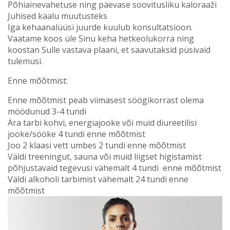
Põhiainevahetuse ning päevase soovitusliku kaloraaži
Juhised kaalu muutusteks
Iga kehaanalüüsi juurde kuulub konsultatsioon.
Vaatame koos üle Sinu keha hetkeolukorra ning
koostan Sulle vastava plaani, et saavutaksid püsivaid
tulemusi.
Enne mõõtmist:
Enne mõõtmist peab viimasest söögikorrast olema
möödunud 3-4 tundi
Ära tarbi kohvi, energiajooke või muid diureetilisi
jooke/sööke 4 tundi enne mõõtmist
Joo 2 klaasi vett umbes 2 tundi enne mõõtmist
Väldi treeningut, sauna või muid liigset higistamist
põhjustavaid tegevusi vähemalt 4 tundi enne mõõtmist
Väldi alkoholi tarbimist vähemalt 24 tundi enne
mõõtmist