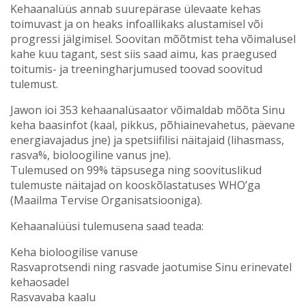
Kehaanalüüs annab suurepärase ülevaate kehas
toimuvast ja on heaks infoallikaks alustamisel või
progressi jälgimisel. Soovitan mõõtmist teha võimalusel
kahe kuu tagant, sest siis saad aimu, kas praegused
toitumis- ja treeningharjumused toovad soovitud
tulemust.
Jawon ioi 353 kehaanalüsaator võimaldab mõõta Sinu
keha baasinfot (kaal, pikkus, põhiainevahetus, päevane
energiavajadus jne) ja spetsiifilisi näitajaid (lihasmass,
rasva%, bioloogiline vanus jne).
Tulemused on 99% täpsusega ning soovituslikud
tulemuste näitajad on kooskõlastatuses WHO’ga
(Maailma Tervise Organisatsiooniga).
Kehaanalüüsi tulemusena saad teada:
Keha bioloogilise vanuse
Rasvaprotsendi ning rasvade jaotumise Sinu erinevatel
kehaosadel
Rasvavaba kaalu