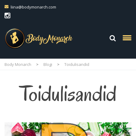
liina@bodymonarch.com
Body Monarch
>
Blogi
>
Toidulisandid
Toidulisandid