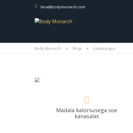
liina@bodymonarch.com
Body Monarch
>
Blogi
>
kaalulangus
Madala kalorsusega soe
kanasalat